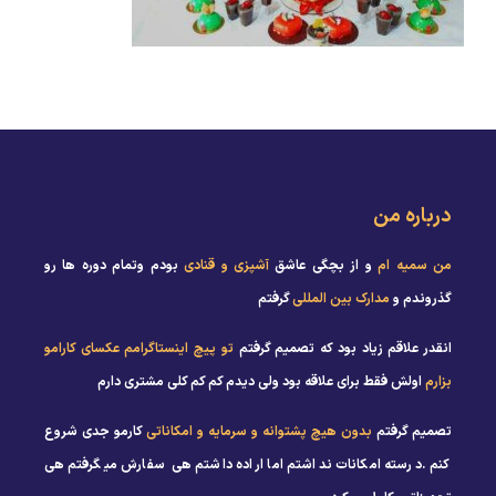
درباره من
من سمیه ام
و از بچگی عاشق
آشپزی و قنادی
بودم وتمام دوره ها رو
گذروندم و
مدارک بین المللی
گرفتم
انقدر علاقم زیاد بود که تصمیم گرفتم
تو پیچ اینستاگرامم عکسای کارامو
بزارم
اولش فقط برای علاقه بود ولی دیدم کم کم کلی مشتری دارم
تصمیم گرفتم
بدون هیچ پشتوانه و سرمایه و امکاناتی
کارمو جدی شروع
کنم .درسته امکانات نداشتم اما اراده داشتم هی سفارش میگرفتم هی