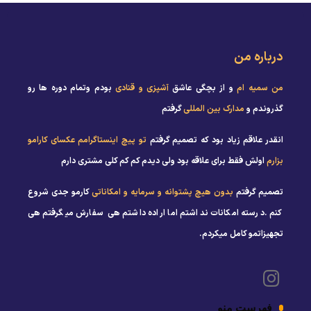
درباره من
من سمیه ام
و از بچگی عاشق
آشپزی و قنادی
بودم وتمام دوره ها رو
گذروندم و
مدارک بین المللی
گرفتم
انقدر علاقم زیاد بود که تصمیم گرفتم
تو پیچ اینستاگرامم عکسای کارامو
بزارم
اولش فقط برای علاقه بود ولی دیدم کم کم کلی مشتری دارم
تصمیم گرفتم
بدون هیچ پشتوانه و سرمایه و امکاناتی
کارمو جدی شروع
کنم .درسته امکانات نداشتم اما اراده داشتم هی سفارش میگرفتم هی
تجهیزاتمو کامل میکردم.
فهرست منو