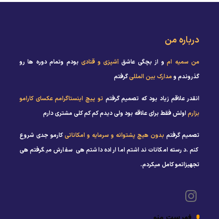
درباره من
من سمیه ام
و از بچگی عاشق
آشپزی و قنادی
بودم وتمام دوره ها رو
گذروندم و
مدارک بین المللی
گرفتم
انقدر علاقم زیاد بود که تصمیم گرفتم
تو پیچ اینستاگرامم عکسای کارامو
بزارم
اولش فقط برای علاقه بود ولی دیدم کم کم کلی مشتری دارم
تصمیم گرفتم
بدون هیچ پشتوانه و سرمایه و امکاناتی
کارمو جدی شروع
کنم .درسته امکانات نداشتم اما اراده داشتم هی سفارش میگرفتم هی
تجهیزاتمو کامل میکردم.
فهرست منو