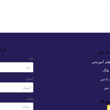
ارت
ت منو
نام
های آموزشی
بلاگ
ایمیل
 با من
ه من
پیغام
ین پال