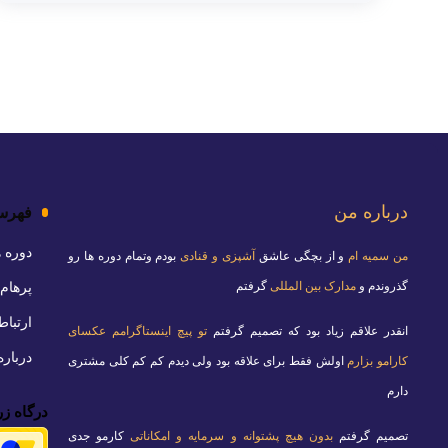
فهرس
درباره من
دوره 
من سمیه ام
و از بچگی عاشق
آشپزی و قنادی
بودم وتمام دوره ها رو
پرهام 
گذروندم و
مدارک بین المللی
گرفتم
ارتباط
انقدر علاقم زیاد بود که تصمیم گرفتم
تو پیچ اینستاگرامم عکسای
دربار
کارامو بزارم
اولش فقط برای علاقه بود ولی دیدم کم کم کلی مشتری
دارم
درگاه زر
تصمیم گرفتم
بدون هیچ پشتوانه و سرمایه و امکاناتی
کارمو جدی