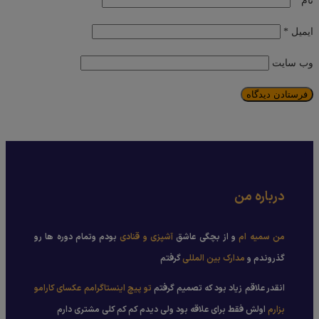
نام
*
ایمیل
*
وب‌ سایت
درباره من
من سمیه ام
و از بچگی عاشق
آشپزی و قنادی
بودم وتمام دوره ها رو
گذروندم و
مدارک بین المللی
گرفتم
انقدر علاقم زیاد بود که تصمیم گرفتم
تو پیچ اینستاگرامم عکسای کارامو
بزارم
اولش فقط برای علاقه بود ولی دیدم کم کم کلی مشتری دارم