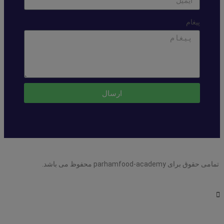
پیغام
ارسال
تمامی حقوق برای parhamfood-academy محفوظ می باشد.