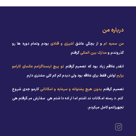
درباره من
من سمیه ام
و از بچگی عاشق
آشپزی و قنادی
بودم وتمام دوره ها رو
گذروندم و
مدارک بین المللی
گرفتم
انقدر علاقم زیاد بود که تصمیم گرفتم
تو پیچ اینستاگرامم عکسای کارامو
بزارم
اولش فقط برای علاقه بود ولی دیدم کم کم کلی مشتری دارم
تصمیم گرفتم
بدون هیچ پشتوانه و سرمایه و امکاناتی
کارمو جدی شروع
کنم .درسته امکانات نداشتم اما اراده داشتم هی سفارش میگرفتم هی
تجهیزاتمو کامل میکردم.