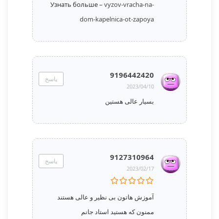
Узнать больше –
vyzov-vracha-na-
dom-kapelnica-ot-zapoya
9196442420
پاسخ
2023/04/10
بسیار عالی هستین
9127310964
پاسخ
2023/02/17
آموزش هاتون بی نظیر و عالی هستند
ممنون که هستید استاد جانم