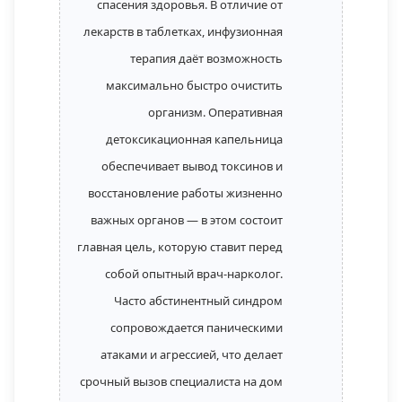
спасения здоровья. В отличие от
лекарств в таблетках, инфузионная
терапия даёт возможность
максимально быстро очистить
организм. Оперативная
детоксикационная капельница
обеспечивает вывод токсинов и
восстановление работы жизненно
важных органов — в этом состоит
главная цель, которую ставит перед
собой опытный врач-нарколог.
Часто абстинентный синдром
сопровождается паническими
атаками и агрессией, что делает
срочный вызов специалиста на дом