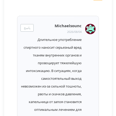
Michaelsounc
پاسخ
2026/08/04
Длительное употребление
спиртного наносит серьезный вред
тканям внутренних органов и
провоцирует тяжелейшую
интоксикацию. В ситуациях, когда
самостоятельный выход
невозможен из-за сильной тошноты,
рвоты и скачков давления,
капельница от запоя становится
оптимальным лечением для