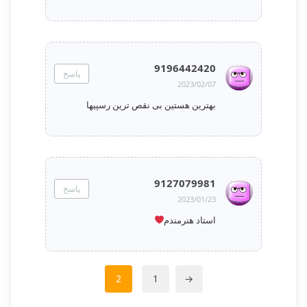
9196442420
پاسخ
2023/02/07
بهترین هستین بی نقص ترین رسپیها
9127079981
پاسخ
2023/01/23
استاد هنرمندم
2
1
→