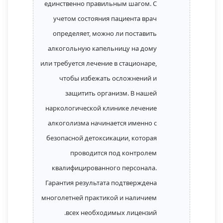
единственно правильным шагом. С
учетом состояния пациента врач
определяет, можно ли поставить
алкогольную капельницу на дому
или требуется лечение в стационаре,
чтобы избежать осложнений и
защитить организм. В нашей
наркологической клинике лечение
алкоголизма начинается именно с
безопасной детоксикации, которая
проводится под контролем
квалифицированного персонала.
Гарантия результата подтверждена
многолетней практикой и наличием
всех необходимых лицензий.