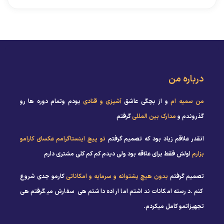
درباره من
من سمیه ام
و از بچگی عاشق
آشپزی و قنادی
بودم وتمام دوره ها رو
گذروندم و
مدارک بین المللی
گرفتم
انقدر علاقم زیاد بود که تصمیم گرفتم
تو پیچ اینستاگرامم عکسای کارامو
بزارم
اولش فقط برای علاقه بود ولی دیدم کم کم کلی مشتری دارم
تصمیم گرفتم
بدون هیچ پشتوانه و سرمایه و امکاناتی
کارمو جدی شروع
کنم .درسته امکانات نداشتم اما اراده داشتم هی سفارش میگرفتم هی
تجهیزاتمو کامل میکردم.