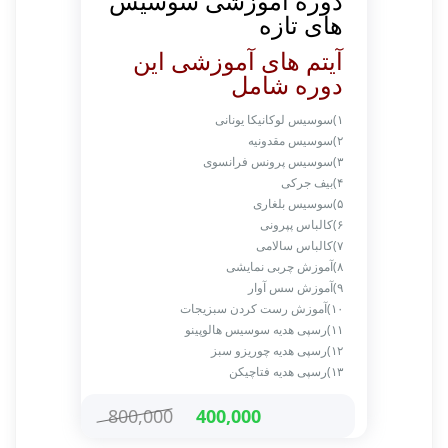
دوره آموزشی سوسیس
های تازه
آیتم های آموزشی این
دوره شامل
۱)سوسیس لوکانیکا یونانی
۲)سوسیس مقدونیه
۳)سوسیس پرونس فرانسوی
۴)بیف جرکی
۵)سوسیس بلغاری
۶)کالباس پپرونی
۷)کالباس سالامی
۸)آموزش چربی نمایشی
۹)آموزش سس آوار
۱۰)آموزش رست کردن سبزیجات
۱۱)رسپی هدیه سوسیس هالوپینو
۱۲)رسپی هدیه چوریزو سبز
۱۳)رسپی هدیه فتاچیکن
800,000
400,000