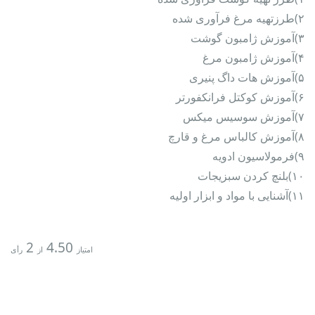
۲)طرزتهیه مرغ فرآوری شده
۳)آموزش ژامبون گوشت
۴)آموزش ژامبون مرغ
۵)آموزش هات داگ پنیری
۶)آموزش کوکتل فرانکفورتر
۷)آموزش سوسیس میکس
۸)آموزش کالباس مرغ و قارچ
۹)فرمولاسیون ادویه
۱۰)بلنچ کردن سبزیجات
۱۱)آشنایی با مواد و ابزار اولیه
2
4.50
امتیاز
از
رأی