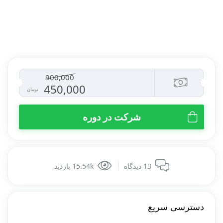
به من از طریق پیامک اطلاع بده
900,000
450,000
تومان
شرکت در دوره
13 دیدگاه
15.54k بازدید
دسترسی سریع