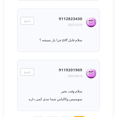
9112823430
پاسخ
2022/12/19
سلام فایل pdf چرا باز نمیشه ؟
9119201969
پاسخ
2022/04/16
سلام وقت بخیر
سوسیس وکالباس شما تندی کمی داره