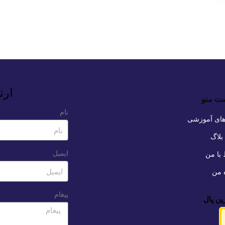
ارت
ت منو
نام
های آموزشی
بلاگ
ایمیل
 با من
ه من
پیغام
ین پال