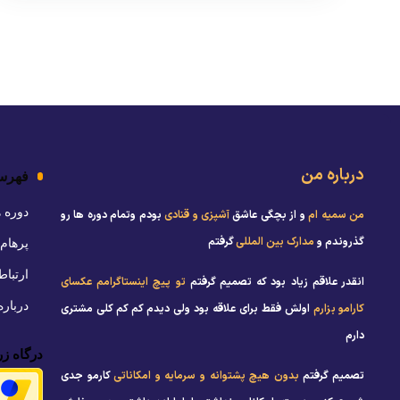
درباره من
فهرس
دوره 
من سمیه ام
و از بچگی عاشق
آشپزی و قنادی
بودم وتمام دوره ها رو
گذروندم و
مدارک بین المللی
گرفتم
پرهام 
ارتباط
انقدر علاقم زیاد بود که تصمیم گرفتم
تو پیچ اینستاگرامم عکسای
دربار
کارامو بزارم
اولش فقط برای علاقه بود ولی دیدم کم کم کلی مشتری
دارم
درگاه زر
تصمیم گرفتم
بدون هیچ پشتوانه و سرمایه و امکاناتی
کارمو جدی