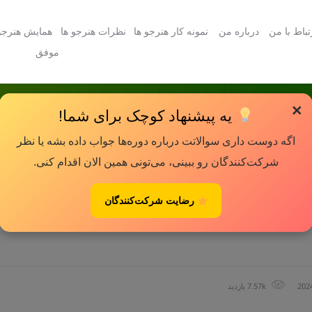
تباط با من
درباره من
نمونه کار هنرجو ها
نظرات هنرجو ها
همایش هنرجو
موفق
×
یه پیشنهاد کوچک برای شما!
اگه دوست داری سوالاتت درباره دوره‌ها جواب داده بشه یا نظر
شرکت‌کنندگان رو ببینی، می‌تونی همین الان اقدام کنی.
رضایت شرکت‌کنندگان
202
7.57k بازدید