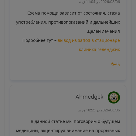
2026/08/06 در 11:04 ق.ظ
Схема помощи зависит от состояния, стажа
употребления, противопоказаний и дальнейших
целей лечения.
Подробнее тут –
вывод из запоя в стационаре
клиника геленджик
پاسخ
Ahmedgek
2026/08/06 در 10:55 ق.ظ
В данной статье мы поговорим о будущем
медицины, акцентируя внимание на прорывных