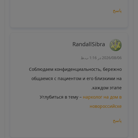
پاسخ
RandallSibra
2026/08/06 در 1:16 ب.ظ
Соблюдаем конфиденциальность, бережно
общаемся с пациентом и его близкими на
каждом этапе.
Углубиться в тему –
нарколог на дом в
новороссийске
پاسخ