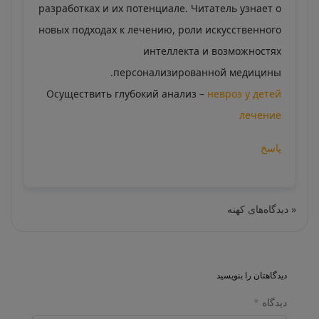
разработках и их потенциале. Читатель узнает о
новых подходах к лечению, роли искусственного
интеллекта и возможностях
персонализированной медицины.
Осуществить глубокий анализ –
невроз у детей
лечение
پاسخ
« دیدگاه‌های کهنه
دیدگاهتان را بنویسید
دیدگاه
*