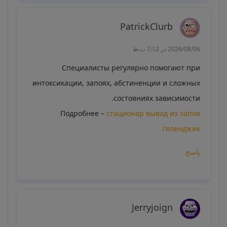
PatrickClurb
2026/08/06 در 1:12 ب.ظ
Специалисты регулярно помогают при
интоксикации, запоях, абстиненции и сложных
состояниях зависимости.
Подробнее –
стационар вывод из запоя
геленджик
پاسخ
Jerryjoign