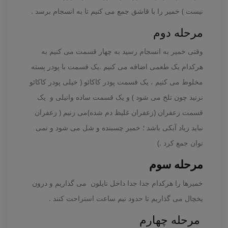
نیست ) خمیر را با قاشق جمع می کنیم تا به انسجام برسد .
مرحله دوم
وقتی خمیر به انسجام رسید به چهار قسمت می کنیم به
هرکدام یک طعمی اضافه می کنیم .یک قسمت با پودر پسته
مخلوط می کنیم ، یک قسمت پودر کاکائو ( خیلی پودر کاکائو
نزنید چون تلخ می شود ) و یک قسمت ساده وانیلی و یک
قسمت زعفران (زعفران غلیظ دم شده)می زنیم ( زعفران
نباید زیاد آبکی باشد ؛ خمیر چسبنده و شل می شود و نمی
توان جمع کرد .)
مرحله سوم
خمیرها را هرکدام جدا جدا داخل نایلون می گذاریم و درون
یخچال می گذاریم تا حدود نیم ساعت استراحت کنند .
مرحله چهارم