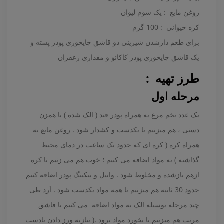
روغن مایع : یک سوم لیوان
کره حیوانی : 100 گرم
برای طعم دارشدن شیرینی دو قاشق چایخوری پودر پسته و
یک قاشق چایخوری پودر کاکائو و مقداری زعفران
طرز تهیه :
مرحله اول
یک عدد تخم مرغ به همراه پودر قند ( الک شده ) با همزن
دستی ، هم میزنیم تا یکدست و کشدار شود . روغن مایع به
همراه کره ( کره ای که حدود یک ساعت در دمای محیط
گذاشته ) به مواد اضافه می کنیم ؛ خوب هم می زنیم تا کره
ازهم بازشده و مخلوط شود . وانیل و بیکینگ پودر اضافه کنیم
حدود 30 ثانیه هم میزنیم تا همه مواد یکدست شود . آرد طی
چند مرحله بوسیله الک به مواد اضافه می کنیم با قاشق
مرتب هم میزنیم تا بخورد مواد برود .( نیازبه ورز دادن بادست