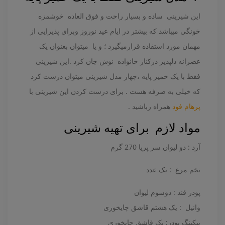
این شیرینی ساده و بسیار راحت و فوق العاده خوشمزه
خونگی میباشد که بیشتر در ایام عید نوروز وبرای پذیرایی از
مهمان مورد استفاده قرارمیگیرد ؛ و یا میتوان بعنوان یک
عصرانه دلپذیر درکنار خانواده نوش جان کرد .این شیرینی
فقط با یک خمیر پایه ،چهار مدل شیرینی میتوان درست کرد
که خیلی به صرفه هست . برای درست کردن این شیرینی با
پرهام فود
همراه رباشید .
مواد لازم برای تهیه شیرینی
آرد : دو لیوان سر پریا 270 گرم
تخم مرغ : یک عدد
پودر قند : دوسوم لیوان
وانیل : یک هشتم قاشق چایخوری
بیکینگ پودر: یک قاشق چایخوری