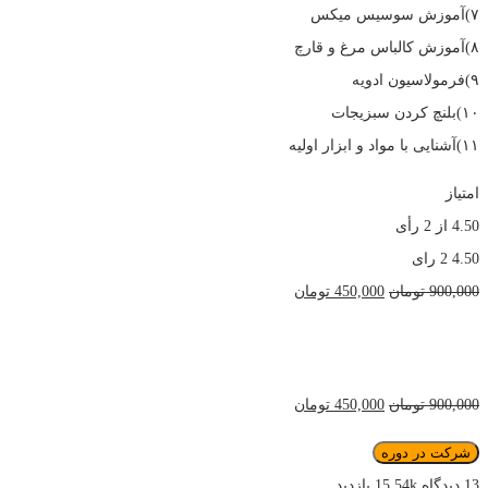
۷)آموزش سوسیس میکس
۸)آموزش کالباس مرغ و قارچ
۹)فرمولاسیون ادویه
۱۰)بلنچ کردن سبزیجات
۱۱)آشنایی با مواد و ابزار اولیه
امتیاز
4.50
از
2
رأی
4.50
2 رای
قیمت
قیمت
900,000
تومان
450,000
تومان
اصلی
فعلی
900,000 تومان
450,000 تومان
به من از طریق پیامک اطلاع بده
بود.
است.
قیمت
قیمت
900,000
تومان
450,000
تومان
اصلی
فعلی
دوره
شرکت در دوره
900,000 تومان
450,000 تومان
آموزشی
13 دیدگاه
15.54k بازدید