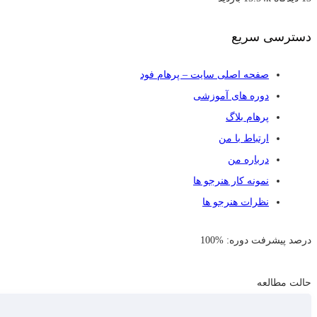
بود.
است.
سوسیس
دسترسی سریع
و
کالباس
صفحه اصلی سایت – پرهام فود
مقدماتی
دوره های آموزشی
عدد
پرهام بلاگ
ارتباط با من
درباره من
نمونه کار هنرجو ها
نظرات هنرجو ها
درصد پیشرفت دوره: %100
حالت مطالعه