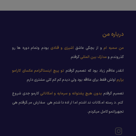
درباره من
من سمیه ام
و از بچگی عاشق
آشپزی و قنادی
بودم وتمام دوره ها رو
گذروندم و
مدارک بین المللی
گرفتم
انقدر علاقم زیاد بود که تصمیم گرفتم
تو پیچ اینستاگرامم عکسای کارامو
بزارم
اولش فقط برای علاقه بود ولی دیدم کم کم کلی مشتری دارم
تصمیم گرفتم
بدون هیچ پشتوانه و سرمایه و امکاناتی
کارمو جدی شروع
کنم .درسته امکانات نداشتم اما اراده داشتم هی سفارش میگرفتم هی
تجهیزاتمو کامل میکردم.