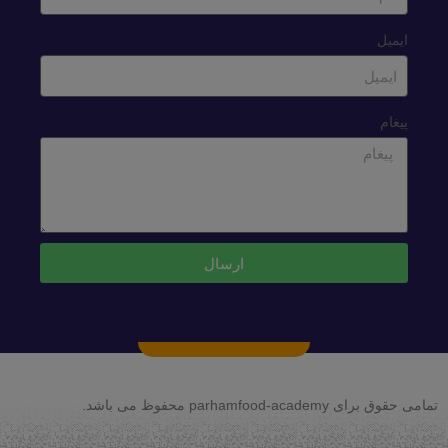
ایمیل
پیغام
ارسال
تمامی حقوق برای parhamfood-academy محفوظ می باشد.